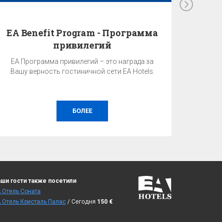
EA Benefit Program - Программа
привилегий
EA Программа привилегий – это награда за
Вашу верность гостиничной сети EA Hotels.
БОЛЕЕ
ши гости также посетили
 Отель Cоната
 Отель Кристаль Палас
/ Сегодня
150
€