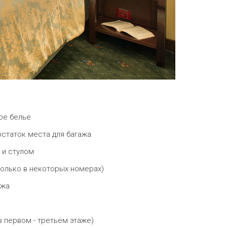
ое белье
статок места для багажа
 и стулом
только в некоторых номерах)
ажа
 первом - третьем этаже)