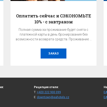
Оплатить сейчас и СЭКОНОМЬТЕ
10% - с завтраком
Полная сумма за проживание будет снята с
платежной карты в день бронирования без
возможности возврата средств. Проживание с
завтраком.
ЗАКАЗ
ия:
Рецепция отеля:
На
T:
+420 222 900 099
ЕА
E:
downtown@eahotels.cz
ЕА