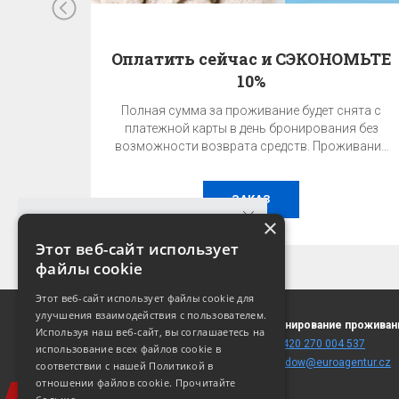
Оплатить сейчас и СЭКОНОМЬТЕ
10%
Полная сумма за проживание будет снята с
платежной карты в день бронирования без
возможности возврата средств. Проживание
без завтрака.
ЗАКАЗ
×
Этот веб-сайт использует
файлы cookie
ГАРАНТИЯ ЛУЧШЕЙ ЦЕНЫ!
Этот веб-сайт использует файлы cookie для
Лучшую цену можно получить только при
улучшения взаимодействия с пользователем.
Žitná 53
Бронирование проживан
бронировании на этом сайте!
Используя наш веб-сайт, вы соглашаетесь на
110 00 Praha 1
T:
+420 270 004 537
использование всех файлов cookie в
(
карта
)
E:
fitdow@euroagentur.cz
соответствии с нашей Политикой в ​​
УЗНАТЬ ЦЕНУ И НАЛИЧИЕ
отношении файлов cookie.
Прочитайте