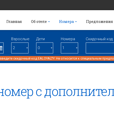
Главная
Об отеле
Номера
Предложения
Взрослые
Дети
Номерa
Скидочный код
 введите скидочный код EALOYALTY. Не относится к специальным предл
номер с дополните