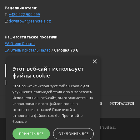
Рецепция отеля:
T:
+420 222 900 099
E:
downtown@eahotels.cz
Наши гости также посетили
ЕА Отель Cоната
ЕА Отель Кристаль Палас
/ Сегодня
70
€
×
Этот веб-сайт использует
файлы cookie
Этот веб-сайт использует файлы cookie для
улучшения взаимодействия с пользователем.
Используя наш веб-сайт, вы соглашаетесь на
ГЛАВНАЯ
ОБ ОТЕЛЕ
НОМЕРА
ПРЕДЛОЖЕНИЯ
ФОТОГАЛЕРЕЯ
использование всех файлов cookie в
соответствии с нашей Политикой в ​​
ЗАКАЗ
КОНТАКТ
отношении файлов cookie.
Прочитайте
больше
Copyright © 2007-2026 EuroAgentur Hotels&Travel a.s.
ПРИНЯТЬ ВСЕ
ОТКЛОНИТЬ ВСЕ
www.bezvapobyt.cz