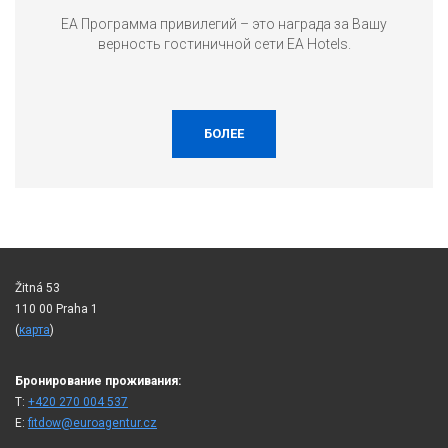
EA Программа привилегий – это награда за Вашу
верность гостиничной сети EA Hotels.
БОЛЕЕ
Žitná 53
110 00 Praha 1
(
карта
)
Бронирование проживания:
T:
+420 270 004 537
E:
fitdow@euroagentur.cz