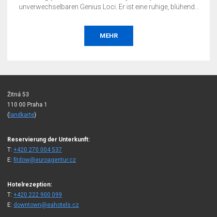
lühende
Unterkunft ohne Frühstück.
 Ihre
 sei es
ine
BESTELLEN
d, eine
Žitná 53
110 00 Praha 1
(
landkarte
)
Reservierung der Unterkunft:
T:
+420 270 004 537
E:
fitdow@euroagentur.cz
Hotelrezeption:
T:
+420 222 900 099
E:
downtown@eahotels.cz