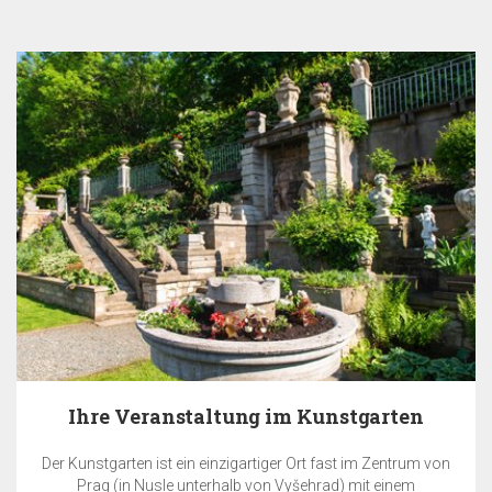
en
Zahlen Sie jetzt und SPAREN 10
rum von
Der Gesamtpreis der Reservierung werden vom Hot
em
Tag der Buchung erforderlich und ist nicht refundie